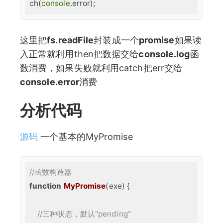
ch(
console
这里把
fs.readFile
封装成一个
promise
如果读
入正常就利用then把数据交给
console.log
函
数消费，如果失败就利用catch把err交给
console.error
消费
分析代码
源码
一个基本的MyPromise
//函数构造器
function
MyPromise
(
exe
) 
{

//三种状态，默认"pending"