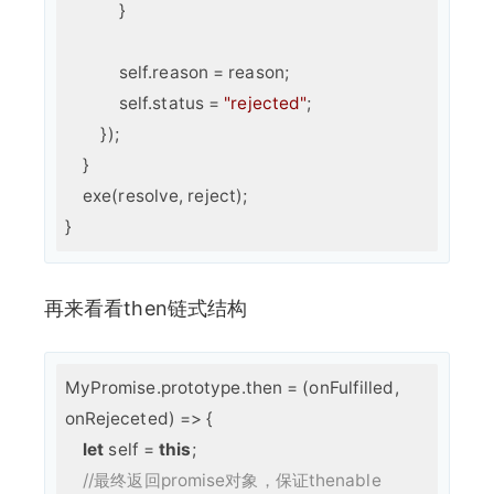
            }

            self.reason = reason;

            self.status = 
"rejected"
;

        });

    }

    exe(resolve, reject);

再来看看then链式结构
MyPromise.prototype.then = 
(
onFulfilled, 
onRejeceted
) =>
 {  

let
 self = 
this
;

//最终返回promise对象，保证thenable