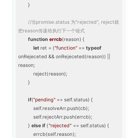
        }

//当promise.status 为"rejected", reject就
把reason传递给执行下一个链式
function
errcb
(
reason
) 
{

let
 ret = (
"function"
 == 
typeof
onRejeceted && onRejeceted(reason)) || 
reason;

            reject(reason);

        }

if
(
"pending"
 == self.status) {

            self.resolveArr.push(cb);

            self.rejectArr.push(errcb);

        } 
else
if
 (
"rejected"
 == self.status) {

            errcb(self.reason);
