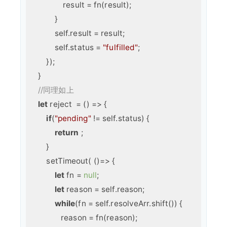
                result = fn(result);

            }

            self.result = result;

            self.status = 
"fulfilled"
;

        });

    }

//同理如上
let
 reject  = 
()
 =>
 {

if
(
"pending"
 != self.status) {

return
 ;

        }

        setTimeout( 
()
=>
 {

let
 fn = 
null
;

let
 reason = self.reason;

while
(fn = self.resolveArr.shift()) {

               reason = fn(reason);
