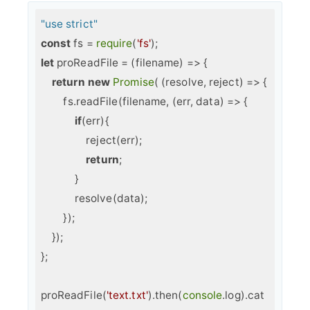
"use strict"
const
 fs = 
require
(
'fs'
let
 proReadFile = 
(
filename
) =>
 {  

return
new
Promise
( 
(
resolve, reject
) =>
 { 

        fs.readFile(filename, (err, data) => {

if
(err){

                reject(err);

return
;

            }

            resolve(data);

        });

    });

};

proReadFile(
'text.txt'
).then(
console
.log).cat