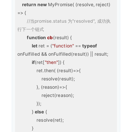
return
new
 MyPromise( 
(
resolve, reject
) 
=>
 {

//当promise.status 为"resolved", 成功执
行下一个链式
function
cb
(
result
) 
{

let
 ret = (
"function"
 == 
typeof
onFulfilled && onFulfilled(result)) || result;

if
(ret[
"then"
]) {

                ret.then( 
(
result
)=>
{

                    resolve(result);

                }, (reason)=>{

                    reject(reason);

                });

            } 
else
 {

                resolve(ret);

            }
