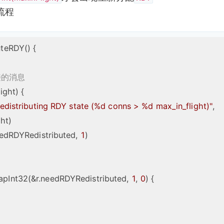
流程
teRDY() {  

的消息 
ight
) 
{

redistributing RDY state (%d conns > %d max_in_flight)"
,

r.needRDYRedistributed, 
1
)

pInt32(&r.needRDYRedistributed, 
1
, 
0
) {
