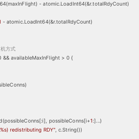
1
 - atomic.LoadInt64(&r.totalRdyCount)

机方式 
0 && availableMaxInFlight > 0 
{

ppend(possibleConns[:i], possibleConns[i+
1
:]...)

(%s) redistributing RDY"
, c.String())
