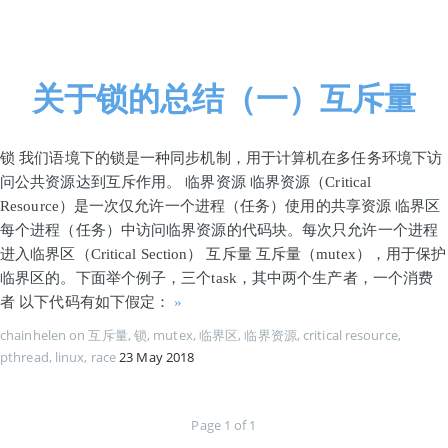
首页
关于锁的总结（一）互斥量
锁 我们语境下的锁是一种同步机制，用于计算机在多任务环境下访
问公共资源达到互斥作用。 临界资源 临界资源（Critical
Resource）是一次仅允许一个进程（任务）使用的共享资源 临界区
每个进程（任务）中访问临界资源的代码块。每次只允许一个进程
进入临界区（Critical Section） 互斥量 互斥量（mutex），用于保护
临界区的。下面举个例子，三个task，其中两个生产者，一个消费
者 以下代码有如下假定：
»
chainhelen
on
互斥量
,
锁
,
mutex
,
临界区
,
临界资源
,
critical resource
,
pthread
,
linux
,
race
23 May 2018
Page 1 of 1