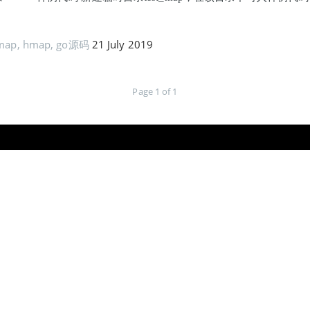
map
,
hmap
,
go源码
21 July 2019
Page 1 of 1