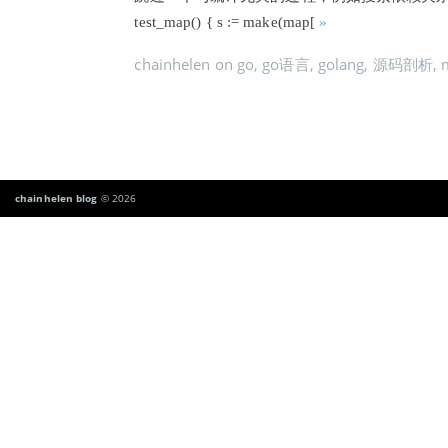
test_map() { s := make(map[
»
chainhelen
on
go
,
go语言
,
golang
,
源码剖析
,
chainhelen blog
© 2026