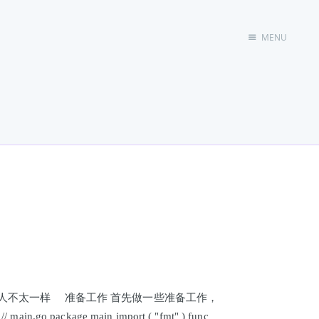
MENU
首页
他人不太一样 准备工作 首先做一些准备工作，
e main import ( "fmt" ) func